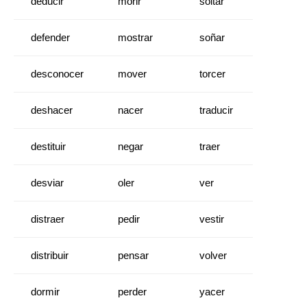
deducir
morir
soltar
defender
mostrar
soñar
desconocer
mover
torcer
deshacer
nacer
traducir
destituir
negar
traer
desviar
oler
ver
distraer
pedir
vestir
distribuir
pensar
volver
dormir
perder
yacer