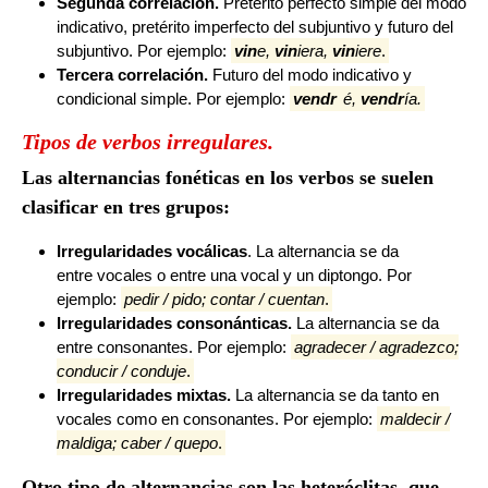
Segunda correlación.
Pretérito perfecto simple del modo
indicativo, pretérito imperfecto del subjuntivo y futuro del
subjuntivo. Por ejemplo:
vin
e,
vin
iera,
vin
iere
.
Tercera correlación.
Futuro del modo indicativo y
condicional simple. Por ejemplo:
vendr
é,
vendr
ía.
Tipos de verbos irregulares.
Las alternancias fonéticas en los verbos se suelen
clasificar en tres grupos:
Irregularidades vocálicas
. La alternancia se da
entre vocales o entre una vocal y un diptongo. Por
ejemplo:
pedir / pido; contar / cuentan
.
Irregularidades consonánticas.
La alternancia se da
entre consonantes. Por ejemplo:
agradecer / agradezco;
conducir / conduje
.
Irregularidades mixtas.
La alternancia se da tanto en
vocales como en consonantes. Por ejemplo:
maldecir /
maldiga; caber / quepo
.
Otro tipo de alternancias son las heteróclitas, que