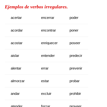
Ejemplos de verbos irregulares.
acertar
encerrar
poder
acordar
encontrar
poner
acostar
enriquecer
poseer
aislar
entender
predecir
alentar
errar
prevenir
almorzar
estar
probar
andar
excluir
prohibir
atender
forzar
proveer