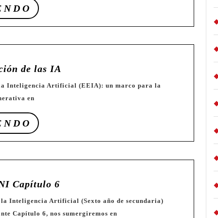
la
SEGUIR
ENDO
Mente»
LEYENDO
🔟
ción de las IA
Escala
de
nerativa en
Evaluación
de
SEGUIR
ENDO
las
LEYENDO
IA
🟣
NI Capítulo 6
Curso
I.A.
ante Capítulo 6, nos sumergiremos en