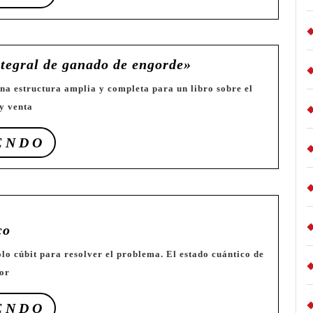
LEYENDO
📗
ntegral de ganado de engorde»
Libro
«Gestión
y venta
integral
de
SEGUIR
ENDO
ganado
LEYENDO
de
engorde»
⛎
co
Algoritmo
Cuántico
por
SEGUIR
ENDO