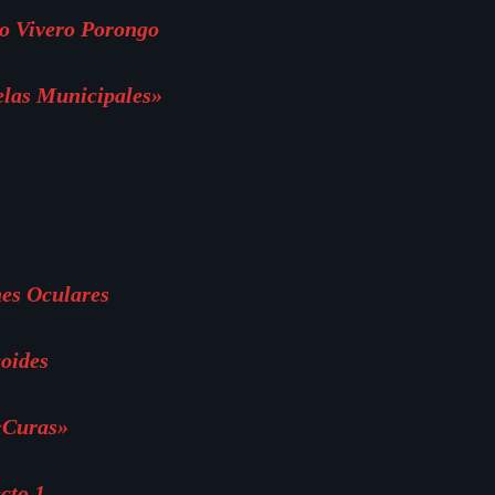
o Vivero Porongo
elas Municipales»
es Oculares
oides
«Curas»
cto 1