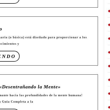
LEYENDO
📕
o
Sistema
Educativo
ocimientos y
SEGUIR
ENDO
LEYENDO
📘
 «Desentrañando la Mente»
Libro
Psicología
a Guía Completa a la
«Desentrañando