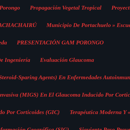
 Porongo
Propagación Vegetal Tropical
Proyect
 ACHACHAIRÚ
Municipio De Portachuelo » Escu
eda
PRESENTACIÓN GAM PORONGO
e Ingeniería
Evaluación Glaucoma
(Steroid-Sparing Agents) En Enfermedades Autoinmun
vasiva (MIGS) En El Glaucoma Inducido Por Cortic
o Por Corticoides (GIC)
Terapéutica Moderna Y 
nformación Geográfica (SIG)
Siguiente Paso Proye