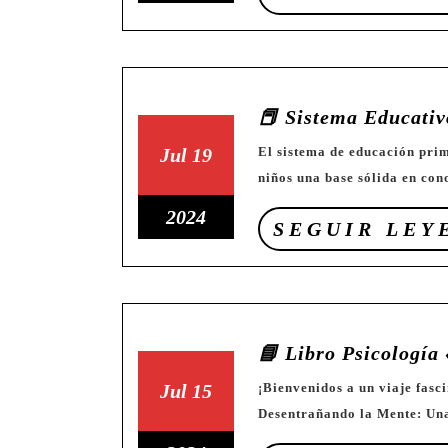
de
de
de
2024
2024
julio
de
2024
📕 Sistema Educativ
19
19
Jul
19
El sistema de educación primaria (o básica) está diseñado para proporcionar a los
niños una base sólida en con
de
de
julio
julio
19
2024
SEGUIR LEY
de
de
de
2024
2024
julio
de
2024
📘 Libro Psicología
15
15
Jul
15
¡Bienvenidos a un viaje fascinante hacia las profundidades de la mente humana!
Desentrañando la Mente: Un
de
de