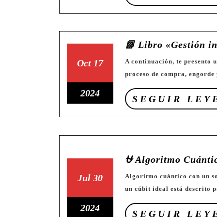
de
de
de
2024
2024
octubre
de
📗 Libro «Gestión i
2024
17
17
Oct
17
A continuación, te presento una estructura amplia y completa para un libro sobre el
proceso de compra, engorde 
de
de
octubre
octubre
17
2024
SEGUIR LEY
de
de
de
2024
2024
octubre
de
2024
⛎ Algoritmo Cuánti
30
30
Jul
30
Algoritmo cuántico con un solo cúbit para resolver el problema. El estado cuántico de
un cúbit ideal está descrito 
de
de
julio
julio
30
2024
SEGUIR LEY