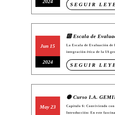
julio
julio
15
2024
SEGUIR LEY
de
de
de
2024
2024
julio
de
2024
🔟 Escala de Evalua
15
15
Jun
15
La Escala de Evaluación de la Inteligencia Artificial (EEIA): un marco para la
integración ética de la IA ge
de
de
junio
junio
15
2024
SEGUIR LEY
de
de
de
2024
2024
junio
de
2024
🟣 Curso I.A. GEMI
23
23
May
23
Capítulo 6: Conviviendo con la Inteligencia Artificial (Sexto año de secundaria)
Introducción: En este fascin
de
de