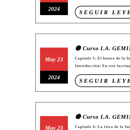
mayo
mayo
23
2024
SEGUIR LEY
de
de
de
2024
2024
mayo
de
2024
🟣 Curso I.A. GEMI
23
23
May
23
Capítulo 5: El futuro de la Inteligencia Artificial (Quinto año de secundaria)
Introducción: En este fascin
de
de
mayo
mayo
23
2024
SEGUIR LEY
de
de
de
2024
2024
mayo
de
2024
🟣 Curso I.A. GEMI
23
23
May
23
Capítulo 4: La ética de la Inteligencia Artificial (Cuarto año de secundaria)