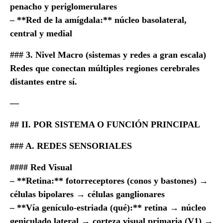
penacho y periglomerulares
– **Red de la amígdala:** núcleo basolateral,
central y medial
### 3. Nivel Macro (sistemas y redes a gran escala)
Redes que conectan múltiples regiones cerebrales
distantes entre sí.
—
## II. POR SISTEMA O FUNCIÓN PRINCIPAL
### A. REDES SENSORIALES
#### Red Visual
– **Retina:** fotorreceptores (conos y bastones) →
células bipolares → células ganglionares
– **Vía genículo-estriada (qué):** retina → núcleo
geniculado lateral → corteza visual primaria (V1) →