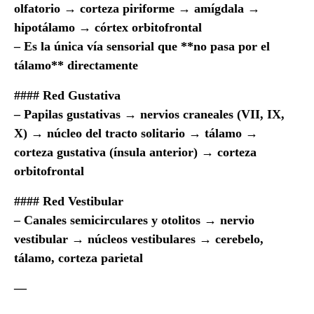
olfatorio → corteza piriforme → amígdala →
hipotálamo → córtex orbitofrontal
– Es la única vía sensorial que **no pasa por el
tálamo** directamente
#### Red Gustativa
– Papilas gustativas → nervios craneales (VII, IX,
X) → núcleo del tracto solitario → tálamo →
corteza gustativa (ínsula anterior) → corteza
orbitofrontal
#### Red Vestibular
– Canales semicirculares y otolitos → nervio
vestibular → núcleos vestibulares → cerebelo,
tálamo, corteza parietal
—