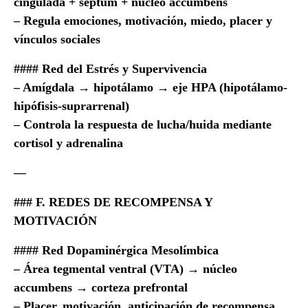
cingulada + septum + núcleo accumbens
– Regula emociones, motivación, miedo, placer y
vínculos sociales
#### Red del Estrés y Supervivencia
– Amígdala → hipotálamo → eje HPA (hipotálamo-
hipófisis-suprarrenal)
– Controla la respuesta de lucha/huida mediante
cortisol y adrenalina
—
### F. REDES DE RECOMPENSA Y
MOTIVACIÓN
#### Red Dopaminérgica Mesolímbica
– Área tegmental ventral (VTA) → núcleo
accumbens → corteza prefrontal
– Placer, motivación, anticipación de recompensa,