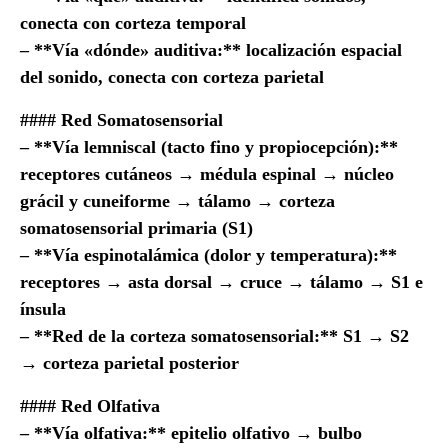
conecta con corteza temporal
– **Vía «dónde» auditiva:** localización espacial
del sonido, conecta con corteza parietal
#### Red Somatosensorial
– **Vía lemniscal (tacto fino y propiocepción):**
receptores cutáneos → médula espinal → núcleo
grácil y cuneiforme → tálamo → corteza
somatosensorial primaria (S1)
– **Vía espinotalámica (dolor y temperatura):**
receptores → asta dorsal → cruce → tálamo → S1 e
ínsula
– **Red de la corteza somatosensorial:** S1 → S2
→ corteza parietal posterior
#### Red Olfativa
– **Vía olfativa:** epitelio olfativo → bulbo