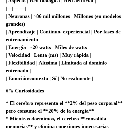
| Aspecto | Red biológica | Red artificial |
|—|—|—|
| Neuronas | ~86 mil millones | Millones (en modelos
grandes) |
| Aprendizaje | Continuo, experiencial | Por fases de
entrenamiento |
| Energía | ~20 watts | Miles de watts |
| Velocidad | Lenta (ms) | Muy rápida |
| Flexibilidad | Altísima | Limitada al dominio
entrenado |
| Emoción/contexto | Sí | No realmente |
### Curiosidades
* El cerebro representa el **2% del peso corporal**
pero consume el **20% de la energía**
* Mientras dormimos, el cerebro **consolida
memorias** y elimina conexiones innecesarias