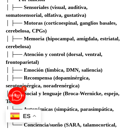
│ ├── Sensoriales (visual, auditiva,
somatosensorial, olfativa, gustativa)
│ ├── Motoras (corticoespinal, ganglios basales,
cerebelosa, CPGs)
│ ├── Memoria (hipocampal, amígdala, estriatal,
cerebelosa)
│ ├── Atención y control (dorsal, ventral,
frontoparietal)
│ ├── Emoción (límbica, DMN, saliencia)
│ ├── Recompensa (dopaminérgica,
serotoninérgica, noradrenérgica)
1
│ ├── Social y lenguaje (Broca-Wernicke, espejo,
ToM)
│ ├── Autonómicas (simpática, parasimpática,
ES
entérica)
│ └── Conciencia/sueño (SARA, talamocortical,