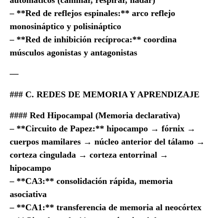
automáticos (caminar, respirar, nadar)
– **Red de reflejos espinales:** arco reflejo
monosináptico y polisináptico
– **Red de inhibición recíproca:** coordina
músculos agonistas y antagonistas
—
### C. REDES DE MEMORIA Y APRENDIZAJE
#### Red Hipocampal (Memoria declarativa)
– **Circuito de Papez:** hipocampo → fórnix →
cuerpos mamilares → núcleo anterior del tálamo →
corteza cingulada → corteza entorrinal →
hipocampo
– **CA3:** consolidación rápida, memoria
asociativa
– **CA1:** transferencia de memoria al neocórtex