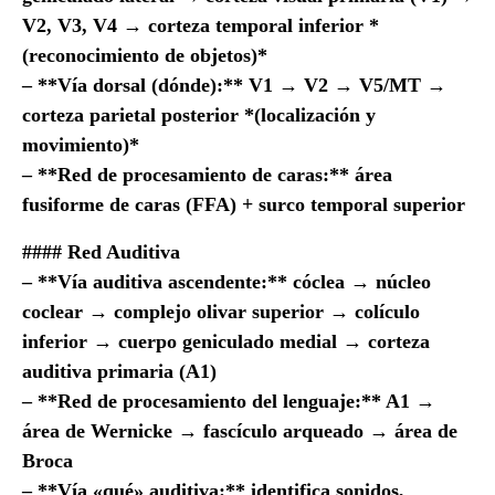
V2, V3, V4 → corteza temporal inferior *
(reconocimiento de objetos)*
– **Vía dorsal (dónde):** V1 → V2 → V5/MT →
corteza parietal posterior *(localización y
movimiento)*
– **Red de procesamiento de caras:** área
fusiforme de caras (FFA) + surco temporal superior
#### Red Auditiva
– **Vía auditiva ascendente:** cóclea → núcleo
coclear → complejo olivar superior → colículo
inferior → cuerpo geniculado medial → corteza
auditiva primaria (A1)
– **Red de procesamiento del lenguaje:** A1 →
área de Wernicke → fascículo arqueado → área de
Broca
– **Vía «qué» auditiva:** identifica sonidos,