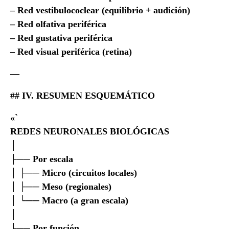
– Red vestibulococlear (equilibrio + audición)
– Red olfativa periférica
– Red gustativa periférica
– Red visual periférica (retina)
—
## IV. RESUMEN ESQUEMÁTICO
«`
REDES NEURONALES BIOLÓGICAS
│
├── Por escala
│ ├── Micro (circuitos locales)
│ ├── Meso (regionales)
│ └── Macro (a gran escala)
│
├── Por función