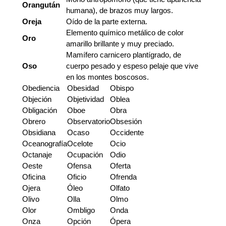
Orangután
humana), de brazos muy largos.
Oreja
Oído de la parte externa.
Elemento químico metálico de color
Oro
amarillo brillante y muy preciado.
Mamífero carnicero plantígrado, de
Oso
cuerpo pesado y espeso pelaje que vive
en los montes boscosos.
Obediencia
Obesidad
Obispo
Objeción
Objetividad
Oblea
Obligación
Oboe
Obra
Obrero
Observatorio
Obsesión
Obsidiana
Ocaso
Occidente
Oceanografía
Ocelote
Ocio
Octanaje
Ocupación
Odio
Oeste
Ofensa
Oferta
Oficina
Oficio
Ofrenda
Ojera
Óleo
Olfato
Olivo
Olla
Olmo
Olor
Ombligo
Onda
Onza
Opción
Ópera