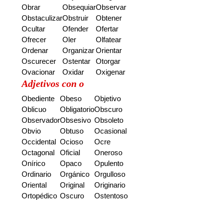
Obrar
Obsequiar
Observar
Obstaculizar
Obstruir
Obtener
Ocultar
Ofender
Ofertar
Ofrecer
Oler
Olfatear
Ordenar
Organizar
Orientar
Oscurecer
Ostentar
Otorgar
Ovacionar
Oxidar
Oxigenar
Adjetivos con o
Obediente
Obeso
Objetivo
Oblicuo
Obligatorio
Obscuro
Observador
Obsesivo
Obsoleto
Obvio
Obtuso
Ocasional
Occidental
Ocioso
Ocre
Octagonal
Oficial
Oneroso
Onírico
Opaco
Opulento
Ordinario
Orgánico
Orgulloso
Oriental
Original
Originario
Ortopédico
Oscuro
Ostentoso