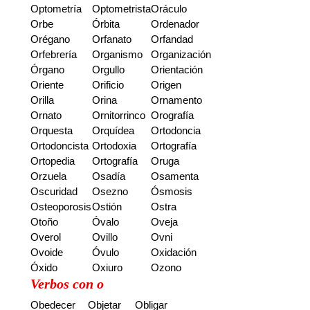
Optometría
Optometrista
Oráculo
Orbe
Órbita
Ordenador
Orégano
Orfanato
Orfandad
Orfebrería
Organismo
Organización
Órgano
Orgullo
Orientación
Oriente
Orificio
Origen
Orilla
Orina
Ornamento
Ornato
Ornitorrinco
Orografía
Orquesta
Orquídea
Ortodoncia
Ortodoncista
Ortodoxia
Ortografía
Ortopedia
Ortografía
Oruga
Orzuela
Osadía
Osamenta
Oscuridad
Osezno
Ósmosis
Osteoporosis
Ostión
Ostra
Otoño
Óvalo
Oveja
Overol
Ovillo
Ovni
Ovoide
Óvulo
Oxidación
Óxido
Oxiuro
Ozono
Verbos con o
Obedecer
Objetar
Obligar