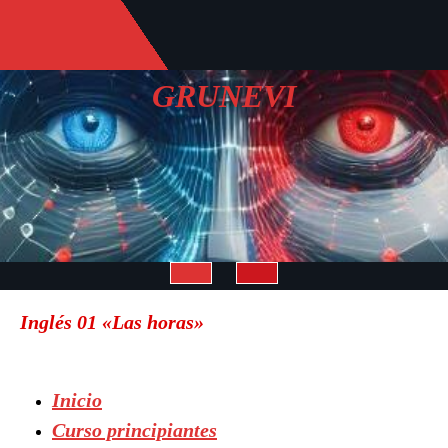
Saltar
al
contenido
GRUNEVI
Botón
Inglés 01 «Las horas»
de
apertura
Inicio
Curso principiantes