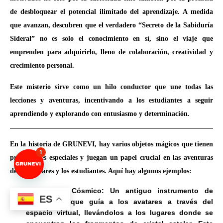
de desbloquear el potencial ilimitado del aprendizaje. A medida
que avanzan, descubren que el verdadero “Secreto de la Sabiduría
Sideral” no es solo el conocimiento en sí, sino el viaje que
emprenden para adquirirlo, lleno de colaboración, creatividad y
crecimiento personal.
Este misterio sirve como un hilo conductor que une todas las
lecciones y aventuras, incentivando a los estudiantes a seguir
aprendiendo y explorando con entusiasmo y determinación.
En la historia de GRUNEVI, hay varios objetos mágicos que tienen
1
propiedades especiales y juegan un papel crucial en las aventuras
de los avatares y los estudiantes. Aquí hay algunos ejemplos:
El Compás Cósmico: Un antiguo instrumento de
ES
navegación que guía a los avatares a través del
espacio virtual, llevándolos a los lugares donde se