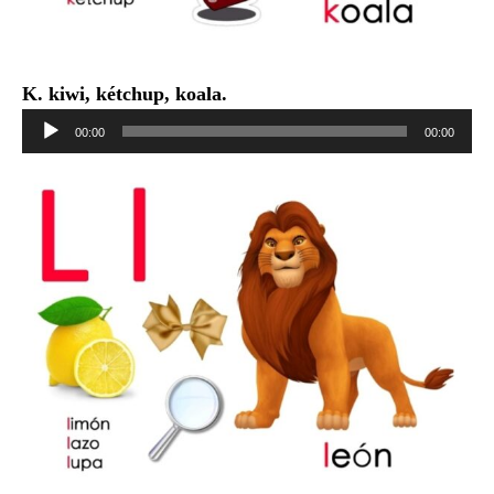
K. kiwi, kétchup, koala.
Reproductor
00:00
00:00
de
audio