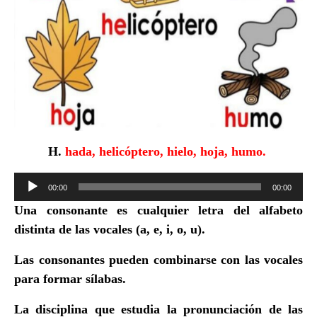
H.
hada, helicóptero, hielo, hoja, humo.
Reproductor
00:00
00:00
de
Una consonante es cualquier letra del alfabeto
audio
distinta de las vocales (
a, e, i, o, u
).
Las consonantes pueden combinarse con las vocales
para
formar sílabas.
La disciplina que estudia la pronunciación de las