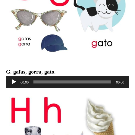
G. gafas, gorra, gato.
Reproductor
00:00
00:00
de
audio