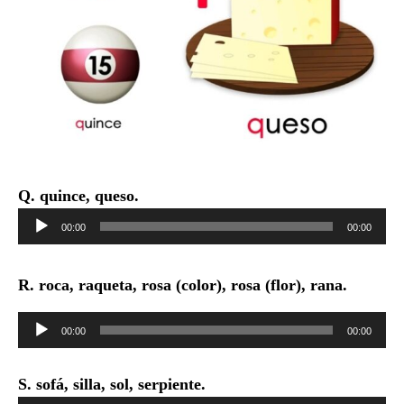
Q. quince, queso.
Reproductor
00:00
00:00
de
audio
R. roca, raqueta, rosa (color), rosa (flor), rana.
Reproductor
00:00
00:00
de
audio
S. sofá, silla, sol, serpiente.