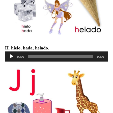
H. hielo, hada, helado.
Reproductor
00:00
00:00
de
audio