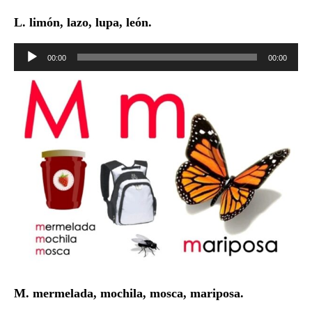
L. limón, lazo, lupa, león.
Reproductor
00:00
00:00
de
audio
M. mermelada, mochila, mosca, mariposa.