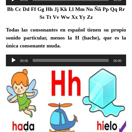
de
Bb Cc Dd Ff Gg Hh Jj Kk Ll Mm Nn Ññ Pp Qq Rr
audio
Ss Tt Vv Ww Xx Yy Zz
Todas las consonantes en español tienen su propio
sonido particular, menos la
H
(hache), que es
la
única consonante muda
.
Reproductor
00:00
00:00
de
audio