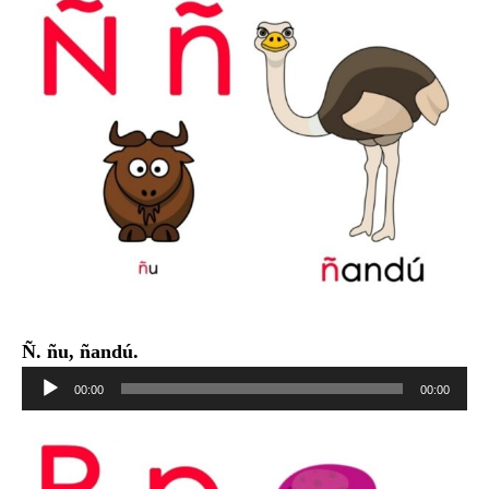
Ñ. ñu, ñandú.
Reproductor
00:00
00:00
de
audio