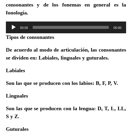
consonantes y de los fonemas en general es la
fonología
.
Reproductor
00:00
00:00
de
Tipos de consonantes
audio
De acuerdo al modo de articulación, las consonantes
se dividen en: Labiales, linguales y guturales.
Labiales
Son las que se producen con los labios: B, F, P, V.
Linguales
Son las que se producen con la lengua: D, T, L, LL,
S y Z.
Guturales