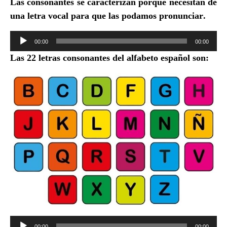
Las consonantes se caracterizan porque
necesitan de
una letra vocal para que las podamos pronunciar
.
Reproductor
00:00
00:00
de
Las 22 letras consonantes del alfabeto español son:
audio
Reproductor
00:00
00:00