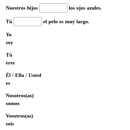
Nuestros hijos
los ojos azules.
Tú
el pelo es muy largo.
Yo
soy
Tú
eres
Él / Ella / Usted
es
Nosotros(as)
somos
Vosotros(as)
sois