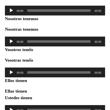
Reproductor
00:00
00:00
de
Nosotros tenemos
audio
Nosotras tenemos
Reproductor
00:00
00:00
de
Vosotros tenéis
audio
Vosotras tenéis
Reproductor
00:00
00:00
de
Ellos tienen
audio
Ellas tienen
Ustedes tienen
Reproductor