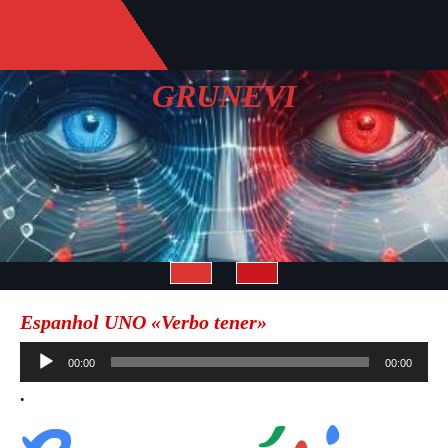
Saltar
al
contenido
GRUNEVI
Botón
Espanhol UNO «Verbo tener»
de
Reproductor
00:00
00:00
de
apertura
.
audio