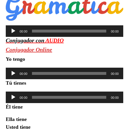
Reproductor
00:00
00:00
de
Conjugador con
AUDIO
audio
Conjugador Online
Yo tengo
Reproductor
00:00
00:00
de
Tú tienes
audio
Reproductor
00:00
00:00
de
Él tiene
audio
Ella tiene
Usted tiene