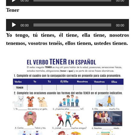
00:00
00:00
de
Tener
audio
Reproductor
00:00
00:00
de
Yo tengo, tú tienes, él tiene, ella tiene, nosotros
audio
tenemos, vosotros tenéis, ellos tienen, ustedes tienen.