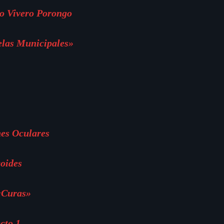
o Vivero Porongo
elas Municipales»
es Oculares
oides
«Curas»
cto 1