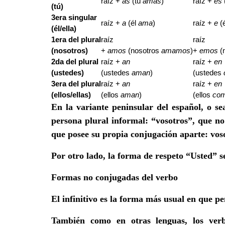
raíz +
as
(tú
amas
)
raíz +
es
(tú)
3era singular
raíz +
a
(él
ama
)
raíz +
e
(
(él/ella)
1era del plural
raíz
raíz
(nosotros)
+
amos
(nosotros
amamos
)
+
emos
(
2da del plural
raíz +
an
raíz +
en
(ustedes)
(ustedes
aman
)
(ustedes
3era del plural
raíz +
an
raíz +
en
(ellos/ellas)
(ellos
aman
)
(ellos
co
En la variante peninsular del español, o s
persona plural informal: “vosotros”, que n
que posee su propia conjugación aparte: vos
Por otro lado, la forma de respeto “Usted” se
Formas no conjugadas del verbo
El infinitivo es la forma más usual en que p
También como en otras lenguas, los verb