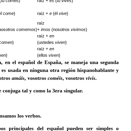
(tú comes)
raíz +
es
(tú
vives
)
él
come
)
raíz +
e
(él
vive
)
raíz
nosotros
comemos
)
+
imos
(nosotros
vivimos
)
raíz +
en
comen
)
(ustedes
viven
)
raíz +
en
men
)
(ellos
viven
)
ea, en el español de España, se maneja una segunda
o es usada en ninguna otra región hispanohablante y
otros
amáis
, vosotros
coméis
, vosotros
vivís
.
 conjuga tal y como la 3era singular.
ensamos los verbos.
os principales del español
pueden ser simples o