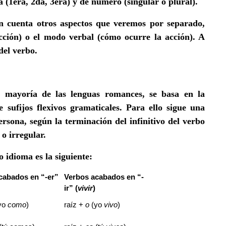
 (1era, 2da, 3era) y de número (singular o plural).
n cuenta otros aspectos que veremos por separado,
cción) o el modo verbal (cómo ocurre la acción). A
del verbo.
a mayoría de las lenguas romances,
se basa en la
e sufijos
flexivos gramaticales. Para ello sigue una
rsona, según la terminación del infinitivo del verbo
 o irregular.
 idioma es la siguiente:
cabados en “-er”
Verbos acabados en “-
ir” (
vivir
)
yo
como
)
raíz +
o
(yo
vivo
)