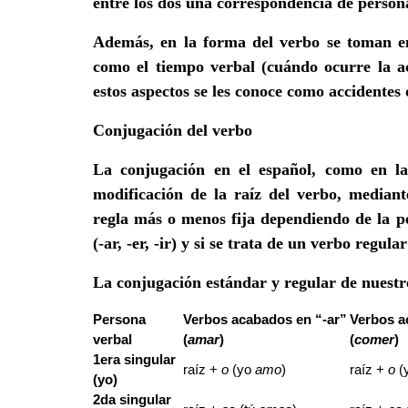
entre los dos una correspondencia de persona
Además, en la forma del verbo se toman e
como el tiempo verbal (cuándo ocurre la a
estos aspectos se les conoce como accidentes 
Conjugación del verbo
La conjugación en el español, como en l
modificación de la raíz del verbo, mediant
regla más o menos fija dependiendo de la pe
(-ar, -er, -ir) y si se trata de un verbo regular
La conjugación estándar y regular de nuestro
Persona
Verbos acabados en “-ar”
Verbos a
verbal
(
amar
)
(
comer
)
1era singular
raíz +
o
(yo
amo
)
raíz +
o
(
(yo)
2da singular