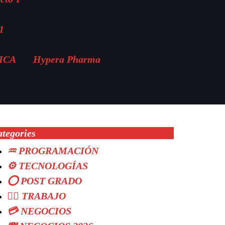
1
MICA
Hypera Pharma
tegories
♒ PROGRAMACIÓN
⚙️ TECNOLOGÍAS
⭕ POST GRADO
👷‍♂️ TRABAJO
💳 NEGOCIOS