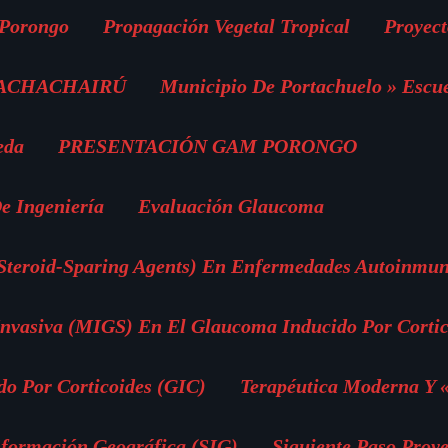
 Porongo
Propagación Vegetal Tropical
Proyect
 ACHACHAIRÚ
Municipio De Portachuelo » Escu
eda
PRESENTACIÓN GAM PORONGO
e Ingeniería
Evaluación Glaucoma
(Steroid-Sparing Agents) En Enfermedades Autoinmun
vasiva (MIGS) En El Glaucoma Inducido Por Cortic
o Por Corticoides (GIC)
Terapéutica Moderna Y 
nformación Geográfica (SIG)
Siguiente Paso Proye