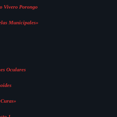
o Vivero Porongo
elas Municipales»
es Oculares
oides
«Curas»
cto 1