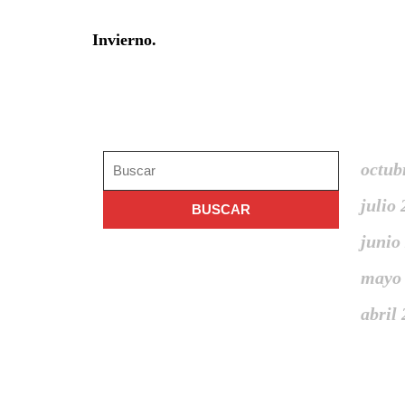
Invierno.
Search
Arch
Buscar:
octub
julio
junio
mayo
abril