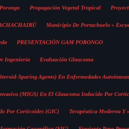
 Porongo
Propagación Vegetal Tropical
Proyect
 ACHACHAIRÚ
Municipio De Portachuelo » Escu
eda
PRESENTACIÓN GAM PORONGO
e Ingeniería
Evaluación Glaucoma
(Steroid-Sparing Agents) En Enfermedades Autoinmun
vasiva (MIGS) En El Glaucoma Inducido Por Cortic
o Por Corticoides (GIC)
Terapéutica Moderna Y 
nformación Geográfica (SIG)
Siguiente Paso Proye