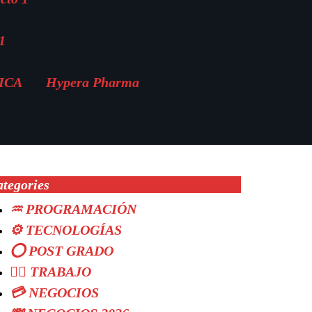
1
MICA
Hypera Pharma
tegories
♒ PROGRAMACIÓN
⚙️ TECNOLOGÍAS
⭕ POST GRADO
👷‍♂️ TRABAJO
💳 NEGOCIOS