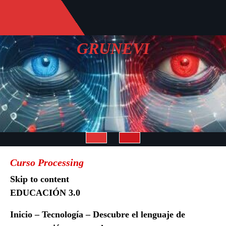
Saltar
al
contenido
GRUNEVI
Botón
Curso Processing
de
Skip to content
EDUCACIÓN 3.0
apertura
Inicio – Tecnología – Descubre el lenguaje de