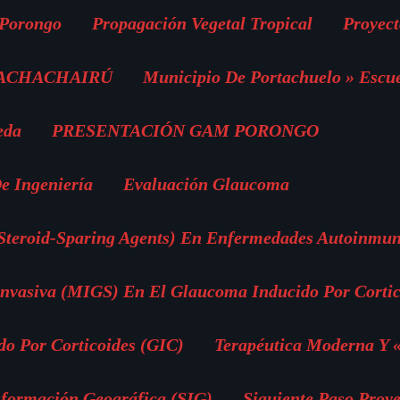
 Porongo
Propagación Vegetal Tropical
Proyect
 ACHACHAIRÚ
Municipio De Portachuelo » Escu
eda
PRESENTACIÓN GAM PORONGO
e Ingeniería
Evaluación Glaucoma
(Steroid-Sparing Agents) En Enfermedades Autoinmun
vasiva (MIGS) En El Glaucoma Inducido Por Cortic
o Por Corticoides (GIC)
Terapéutica Moderna Y 
nformación Geográfica (SIG)
Siguiente Paso Proye