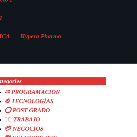
1
MICA
Hypera Pharma
tegories
♒ PROGRAMACIÓN
⚙️ TECNOLOGÍAS
⭕ POST GRADO
👷‍♂️ TRABAJO
💳 NEGOCIOS