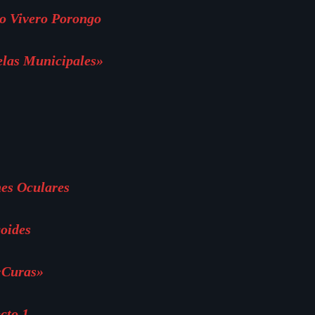
o Vivero Porongo
elas Municipales»
es Oculares
oides
«Curas»
cto 1