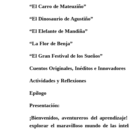
“El Carro de Mateuziño”
“El Dinosaurio de Agustiño”
“El Elefante de Mandiña”
“La Flor de Benja”
“El Gran Festival de los Sueños”
Cuentos Originales, Inéditos e Innovadores
Actividades y Reflexiones
Epílogo
Presentación
:
¡Bienvenidos, aventureros del aprendizaje
explorar el maravilloso mundo de las
inte