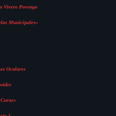
o Vivero Porongo
elas Municipales»
es Oculares
oides
«Curas»
cto 1