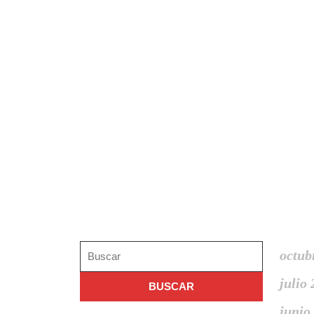
Search
Arch
Buscar:
octub
julio
junio