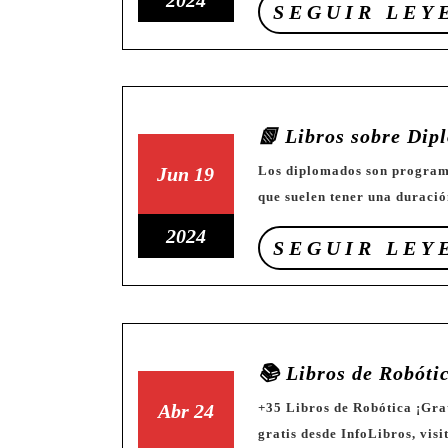
2024
SEGUIR LEY
de
de
de
2024
2024
julio
de
2024
📗 Libros sobre Dip
19
19
Jun
19
Los diplomados son programas de educación continua o de formación especializada
que suelen tener una duració
de
de
junio
junio
19
2024
SEGUIR LEY
de
de
de
2024
2024
junio
de
2024
📚 Libros de Robóti
24
24
Abr
24
+35 Libros de Robótica ¡Gratis! en [PDF] Si tienes dudas sobre cómo descargar libros
gratis desde InfoLibros, visi
de
de