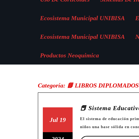
Ecosistema Municipal UNIBISA
E
Ecosistema Municipal UNIBISA
N
Productos Neoquimica
Categoría:
📘 LIBROS DIPLOMADOS
📕 Sistema Educativ
19
19
Jul
19
El sistema de educación primaria (o básica) está diseñado para proporcionar a los
niños una base sólida en con
de
de
julio
julio
19