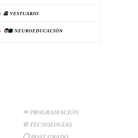
🦺 VESTUARIO
🧑‍🏫 NEUROEDUCACIÓN
Categories
♒ PROGRAMACIÓN
⚙️ TECNOLOGÍAS
⭕ POST GRADO