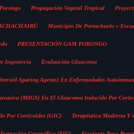
 Porongo
Propagación Vegetal Tropical
Proyect
 ACHACHAIRÚ
Municipio De Portachuelo » Escu
eda
PRESENTACIÓN GAM PORONGO
e Ingeniería
Evaluación Glaucoma
(Steroid-Sparing Agents) En Enfermedades Autoinmun
vasiva (MIGS) En El Glaucoma Inducido Por Cortic
o Por Corticoides (GIC)
Terapéutica Moderna Y 
nformación Geográfica (SIG)
Siguiente Paso Proye