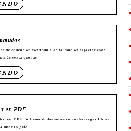
SEGUIR
ENDO
LEYENDO
📗
lomados
Libros
sobre
n más corta que las
Diplomados
SEGUIR
ENDO
LEYENDO
📚
ca en PDF
Libros
de
ta nuestra guía
Robótica