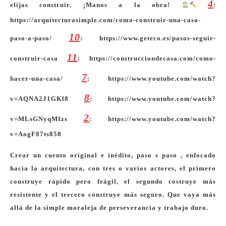
4
elijas construir. ¡Manos a la obra!
:
https://arquitecturasimple.com/como-construir-una-casa-
10
paso-a-paso/
: https://www.geteco.es/pasos-seguir-
11
construir-casa
: https://construcciondecasa.com/como-
7
hacer-una-casa/
: https://www.youtube.com/watch?
8
v=AQNA2J1GKl8
: https://www.youtube.com/watch?
2
v=MLsGNyqMIzs
: https://www.youtube.com/watch?
v=AogF87ts858
Crear un cuento original e inédito, paso s paso , enfocado
hacia la arquitectura, con tres o varios actores, el primero
construye rápido pero frágil, el segundo costruye más
resistente y el tercero construye más seguro. Que vaya más
allá de la simple moraleja de perseverancia y trabajo duro.