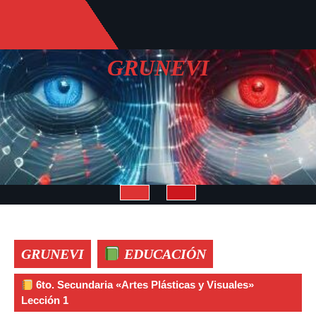
Saltar
al
contenido
GRUNEVI
Botón
de
GRUNEVI
EDUCACIÓN
apertura
6to. Secundaria «Artes Plásticas y Visuales»
Lección 1