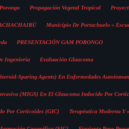
 Porongo
Propagación Vegetal Tropical
Proyect
 ACHACHAIRÚ
Municipio De Portachuelo » Escu
eda
PRESENTACIÓN GAM PORONGO
e Ingeniería
Evaluación Glaucoma
(Steroid-Sparing Agents) En Enfermedades Autoinmun
vasiva (MIGS) En El Glaucoma Inducido Por Cortic
o Por Corticoides (GIC)
Terapéutica Moderna Y 
nformación Geográfica (SIG)
Siguiente Paso Proye