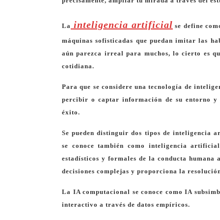
precisamente, ampliar tu mirada a través del est
inteligencia artificial
La
se define como
máquinas sofisticadas que puedan imitar las ha
aún parezca irreal para muchos, lo cierto es que
cotidiana.
Para que se considere una tecnología de intelige
percibir o captar información de su entorno y 
éxito.
Se pueden distinguir dos tipos de inteligencia a
se conoce también como inteligencia artificia
estadísticos y formales de la conducta humana a
decisiones complejas y proporciona la resolució
La IA computacional se conoce como IA subsimból
interactivo a través de datos empíricos.