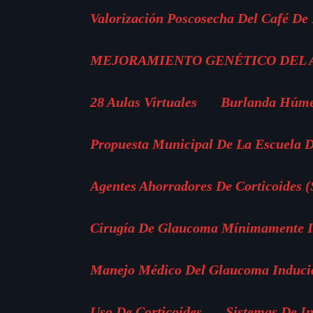
Valorización Poscosecha Del Café De
MEJORAMIENTO GENÉTICO DEL
28 Aulas Virtuales
Burlanda Húm
Propuesta Municipal De La Escuela D
Agentes Ahorradores De Corticoides 
Cirugía De Glaucoma Mínimamente In
Manejo Médico Del Glaucoma Inducid
Uso De Corticoides
Sistemas De I