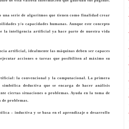
udio de esta valiosa información que guardan sus páginas.
 una serie de algoritmos que tienen como finalidad crear
bilidades y/o capacidades humanas. Aunque este concepto
 la inteligencia artificial ya hace parte de nuestra vida
ncia artificial, idealmente las máquinas deben ser capaces
ejecutar acciones o tareas que posibiliten al máximo su
rtificial: la convencional y la computacional. La primera
l simbólica deductiva que se encarga de hacer análisis
nte ciertas situaciones o problemas. Ayuda en la toma de
n de problemas.
ica – inductiva y se basa en el aprendizaje o desarrollo