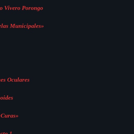
o Vivero Porongo
elas Municipales»
es Oculares
oides
«Curas»
cto 1