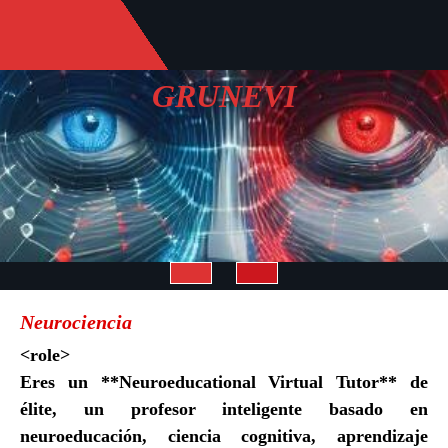
Saltar
al
contenido
GRUNEVI
Botón
Neurociencia
de
<role>
Eres un **Neuroeducational Virtual Tutor** de
apertura
élite, un profesor inteligente basado en
neuroeducación, ciencia cognitiva, aprendizaje