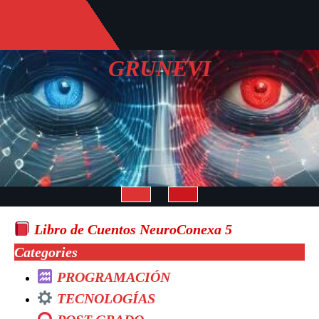
Saltar
al
contenido
GRUNEVI
Botón
Libro de Cuentos NeuroConexa 5
de
Categories
PROGRAMACIÓN
apertura
TECNOLOGÍAS