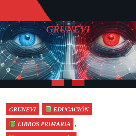
Saltar
al
contenido
GRUNEVI
Botón
de
GRUNEVI
EDUCACIÓN
,
apertura
LIBROS PRIMARIA
,