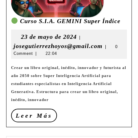
Curso S.I.A. GEMINI Super Índice
Curso
S.I.A.
23
23 de mayo de 2024
|
GEMI
de
josegutierr
josegutierrezhoyos@gmail.com
|
0
Super
Comment
|
22:04
mayo
Índic
de
Crear un libro original, inédito, innovador y futurista al
2024
año 2050 sobre Super Inteligencia Artificial para
estudiantes especialistas en Inteligencia Artificial
Generativa. Estructura para crear un libro original,
inédito, innovador
Leer
Leer Más
Más